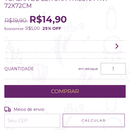
72X72CM
R$14,90
R$19,90
R$5,00
25
% OFF
Economize:
QUANTIDADE
em estoque
Entregas para o CEP:
ALTERAR CEP
Meios de envio
CALCULAR