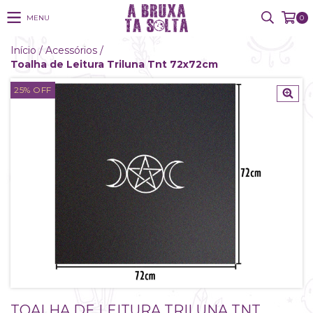
MENU
0
Início
/
Acessórios
/
Toalha de Leitura Triluna Tnt 72x72cm
25
%
OFF
TOALHA DE LEITURA TRILUNA TNT